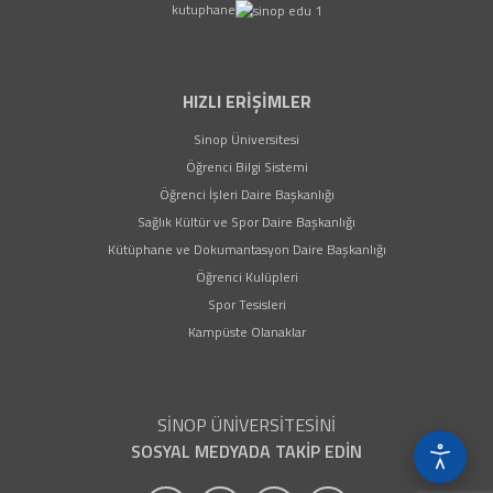
kutuphane
HIZLI ERİŞİMLER
(yeni sekmede açılır)
Sinop Üniversitesi
(yeni sekmede açılır)
Öğrenci Bilgi Sistemi
(yeni sekmede açılır)
Öğrenci İşleri Daire Başkanlığı
(yeni sekmede açılır)
Sağlık Kültür ve Spor Daire Başkanlığı
(yeni sekmede açıl
Kütüphane ve Dokumantasyon Daire Başkanlığı
(yeni sekmede açılır)
Öğrenci Kulüpleri
(yeni sekmede açılır)
Spor Tesisleri
Kampüste Olanaklar
SİNOP ÜNİVERSİTESİNİ
SOSYAL MEDYADA TAKİP EDİN