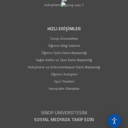
kutuphane
HIZLI ERİŞİMLER
(yeni sekmede açılır)
Sinop Üniversitesi
(yeni sekmede açılır)
Öğrenci Bilgi Sistemi
(yeni sekmede açılır)
Öğrenci İşleri Daire Başkanlığı
(yeni sekmede açılır)
Sağlık Kültür ve Spor Daire Başkanlığı
(yeni sekmede açıl
Kütüphane ve Dokumantasyon Daire Başkanlığı
(yeni sekmede açılır)
Öğrenci Kulüpleri
(yeni sekmede açılır)
Spor Tesisleri
Kampüste Olanaklar
SİNOP ÜNİVERSİTESİNİ
SOSYAL MEDYADA TAKİP EDİN