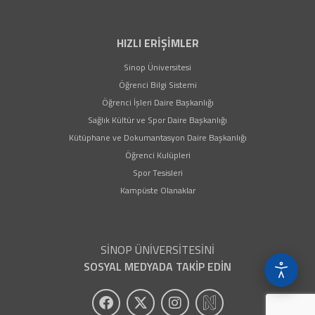
HIZLI ERİŞİMLER
(yeni sekmede açılır)
Sinop Üniversitesi
(yeni sekmede açılır)
Öğrenci Bilgi Sistemi
(yeni sekmede açılır)
Öğrenci İşleri Daire Başkanlığı
(yeni sekmede açılır)
Sağlık Kültür ve Spor Daire Başkanlığı
(yeni sekmede açıl
Kütüphane ve Dokumantasyon Daire Başkanlığı
(yeni sekmede açılır)
Öğrenci Kulüpleri
(yeni sekmede açılır)
Spor Tesisleri
Kampüste Olanaklar
SİNOP ÜNİVERSİTESİNİ
SOSYAL MEDYADA TAKİP EDİN
(yeni sekmede açılır)
(yeni sekmede açılır)
(yeni sekmede açılır)
(yeni sekmede açıl